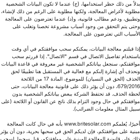
بدلاً من ذلك حظر استخدامها، (ج) عندما لا تكون البيانات الشخصية
مطلوبة لأغراض المعالجة، ولكنها مطلوبة على الرغم من ذلك لإنشاء،
وتطبيق، ودعم مطالب قانونية، و(د) عندما تعترضون على المعالجة
وحتى يتم التحقق من وجود أسباب مشروعة تخصنا وتغلب على
الأسباب التي تعترضون على المعالجة.
إذا قبلتم معالجة البيانات، يمكنكم سحب موافقتكم في أي وقت
باستخدام تفاصيل الاتصال في قسم "الاتصال". إذا قررتم سحب
موافقتكم، سنجعل بياناتكم الشخصية غير معروفة في قاعدة البيانات
ونحذف أي إشارة إلىكم مع فعالية في المستقبل هنا تطبيقًا لحق
الحذف (الحق في النسيان) للموضوع، المادة 17 من اللائحة
679/2016، دون أن يؤثر ذلك على قانونية معالجة البيانات، حتى
لحظة الحذف. قد تحتفظ الشركة ببعض بياناتكم الشخصية بدون
موافقتكم في حال وجود التزام بذلك ناتج عن القانون أو اللائحة (على
سبيل المثال معلومات الضرائب).
أخيرًا، يُعلمكم
www.britesolar.com
بأنه في حال كانت المعالجة
مبنية على موافقتكم، فإن لديكم الحق في سحبها بحرية، دون أن يؤثر
ذلك على قانونية المعالجة المبنية على موافقتكم، قبل سحبها. لسحب