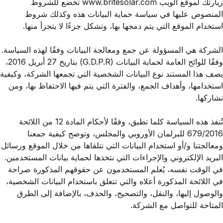
زيارتك لموقع الويب
www.britesolar.com
تخضع للشروط
المنصوص عليها في سياسة حماية البيانات هذه وكذلك شروط
استخدام الموقع التي يتم دمجها بها، وتشكل جزءًا لا يتجزأ منها.
الشركة هي المسؤولة عن جمع ومعالجة البيانات وفقًا لهذه السياسة.
وفقًا للوائح العامة لحماية البيانات (G.D.P.R) بتاريخ 27 أبريل 2016،
يصف هذا المستند نوع البيانات الشخصية التي تجمعها الشركة، وكيفية
استخدامها، وأهداف الجمع، والفترة التي يتم فيها الاحتفاظ بها، ومن
نشاركها.
تُنفذ هذه السياسة كلما تطبق، وفقًا لأحكام المادة 12 من اللائحة
679/2016 للبرلمان الأوروبي والمجلس، وتوضح كيفية جمعنا
ومعالجتنا و/أو استخدام البيانات التي نتلقاها من خلال الموقع ورسائل
البريد الإلكتروني والإجراءات التي نتخذها لحماية بيانات المستخدمين.
في الوقت نفسه، يُعلم المستخدمون عن حقوقهم المذكورة صراحة
في اللائحة المذكورة أعلاه والتي تتعلق باستخدام البيانات الشخصية،
والوصول إليها، والنقل، والتصحيح، والحذف، بالإضافة إلى الطرق
المتاحة للتواصل مع الشركة.