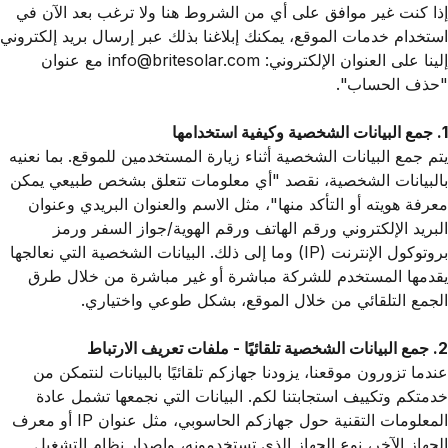
إذا كنت غير موافق على أي من الشروط هنا ولا ترغب بعد الآن في
استخدام خدمات الموقع، يمكنك إبلاغنا بذلك عبر إرسال بريد إلكتروني
إلينا على العنوان الإلكتروني: info@britesolar.com مع عنوان
"حذف الحساب".
1. جمع البيانات الشخصية وكيفية استخدامها
يتم جمع البيانات الشخصية أثناء زيارة المستخدمين للموقع. بما نعنيه
بالبيانات الشخصية، نقصد "أي معلومات تتعلق بشخص طبيعي يمكن
معرفة هويته أو التأكد منها"، مثل الاسم والعنوان البريدي وعنوان
البريد الإلكتروني ورقم الهاتف ورقم الهوية/جواز السفر ورمز
بروتوكول الإنترنت (IP) وما إلى ذلك. البيانات الشخصية التي نعالجها
يقدمها المستخدم للشركة مباشرة أو غير مباشرة من خلال طرق
الجمع التلقائي من خلال الموقع، بشكل طوعي واختياري.
2. جمع البيانات الشخصية تلقائيًا - ملفات تعريف الارتباط
عندما تزورون موقعنا، يزودنا جهازكم تلقائيًا بالبيانات لنتمكن من
خدمتكم وتكييف استجابتنا لكم. البيانات التي نجمعها تشمل عادة
المعلومات التقنية حول جهازكم الحاسوبي، مثل عنوان IP أو معرف
الجهاز الآخر، نوع الجهاز الذي تستخدمونه، وإصدار نظام التشغيل