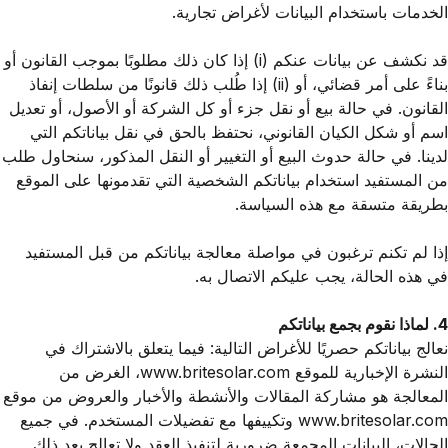
الخدمات باستخدام البيانات لأغراض تجارية.
قد نكشف عن بيانات عنكم (i) إذا كان ذلك مطلوبًا بموجب القانون أو
بناءً على أمر قضائي، أو (ii) إذا طُلب ذلك قانونًا من سلطات إنفاذ
القانون. في حالة بيع أو نقل جزء أو كل الشركة أو الأصول، أو تعديل
اسم أو شكل الكيان القانوني، نحتفظ بالحق في نقل بياناتكم التي
لدينا. في حالة حدوث البيع أو التغيير أو النقل المذكور، سنحاول طلب
من المستفيد استخدام بياناتكم الشخصية التي تقدمونها على الموقع
بطريقة متسقة مع هذه السياسة.
إذا لم تكنم ترغبون في مواصلة معالجة بياناتكم من قبل المستفيد
في هذه الحالة، يجب عليكم الاتصال به.
4. لماذا نقوم بجمع بياناتكم
نعالج بياناتكم حصريًا للأغراض التالية: فيما يتعلق بالاشتراك في
النشرة الإخبارية للموقع
www.britesolar.com
، الغرض من
المعالجة هو مشاركة المقالات والأنشطة والأخبار والعروض من موقع
www.britesolar.com
وتكييفها مع تفضيلات المستخدم. في جميع
الحالات، البيانات المجمعة ضرورية لتنفيذ العقد ولا تعالج بعد ذلك