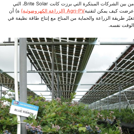
من بين الشركات المبتكرة التي برزت كانت
Brite Solar
، التي
عرضت كيف يمكن لتقنية
Agri-PV (الزراعة الكهروضوئية)
ة)
أن
تغيّر طريقة الزراعة والحماية من المناخ مع إنتاج طاقة نظيفة في
الوقت نفسه.