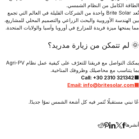
الطاقة الكامل من النظام الشمسي.
تُعد
Brite Solar
واحدة من الشركات القليلة في العالم التي تجمع
بين
الهندسة الأوروبية
و
البحث الزراعي
و
التصميم المحلي للمشاريع
،
مما يمنحها ميزة فريدة للمزارع في
أوروبا وآسيا والولايات المتحدة
.
🌞 لم تتمكن من زيارة مدريد؟
يمكنك التواصل مع فريقنا للتعرّف على كيفية عمل نظام
Agri-PV
بما يتناسب مع محاصيلك وظروفك المناخية.
🟥Call: +30 2310 321342
🟥Email: info@britesolar.com
عًا نبني مستقبلًا تُثمر فيه كل أشعة الشمس نموًا جديدًا.
أنشرها