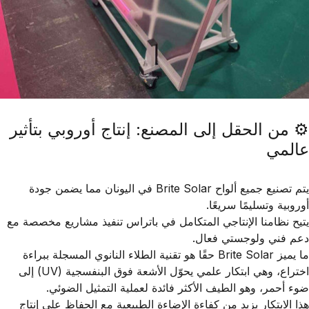
⚙️ من الحقل إلى المصنع: إنتاج أوروبي بتأثير
عالمي
يتم تصنيع جميع ألواح
Brite Solar
في
اليونان
مما يضمن
جودة
أوروبية
و
تسليمًا سريعًا
.
يتيح نظامنا الإنتاجي المتكامل في باتراس تنفيذ
مشاريع مخصصة
مع
دعم فني ولوجستي فعال
.
ما يميز
Brite Solar
حقًا هو
تقنية الطلاء النانوي المسجلة ببراءة
اختراع
، وهي ابتكار علمي يحوّل
الأشعة فوق البنفسجية (UV)
إلى
ضوء أحمر
، وهو الطيف الأكثر فائدة لعملية
التمثيل الضوئي
.
هذا الابتكار يزيد من كفاءة الإضاءة الطبيعية مع الحفاظ على إنتاج