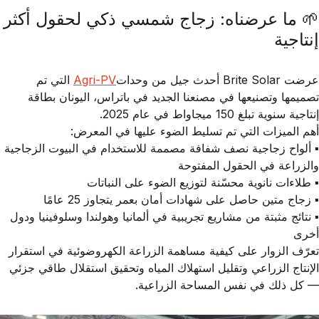
🌱 ما عرضناه: زجاج شمسي ذكي لحقول أكثر
إنتاجية
عرضت
Brite Solar
أحدث جيل من
وحدات
Agri-PV
التي تم
تصميمها وتصنيعها في مصنعنا الجديد في
باتراس، اليونان
بطاقة
إنتاجية سنوية تبلغ
150 ميجاواط
في عام 2025.
أهم الميزات التي تم تسليط الضوء عليها في المعرض:
▪️ ألواح زجاجية نصف شفافة مصممة للاستخدام في البيوت الزجاجية
والزراعة في الحقول المفتوحة
▪️ طلاءات نانوية محسّنة لتوزيع الضوء على النباتات
▪️ زجاج متين حاصل على شهادات أمان بعمر يتجاوز 25 عامًا
▪️ نتائج مثبتة من مشاريع تجريبية في ألمانيا وهولندا وسلوفينيا ودول
أخرى
تعرّف الزوار على كيفية مساهمة
الزراعة الكهروضوئية
في استقرار
الإنتاج الزراعي وتقليل استهلاك المياه وتحقيق استقلال طاقي جزئي
— كل ذلك في نفس المساحة الزراعية.