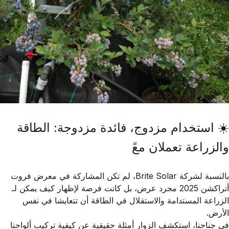
☀️ استخدام مزدوج، فائدة مزدوجة: الطاقة
والزراعة تعملان معً
بالنسبة لشركة
Brite Solar
، لم تكن المشاركة في معرض فروت
أتراكشن 2025 مجرد عرض، بل كانت فرصة لإظهار كيف يمكن لـ
الزراعة المستدامة
و
الاستقلال في الطاقة
أن تتعايشا في نفس
الأرض.
في جناحنا، استكشف الزوار أمثلة حقيقية عن كيفية تركيب ألواحنا