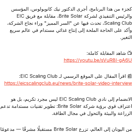
كجزء من هذا البرنامج، أجرى
الدكتور نيك كانوبولوس
، المؤسس
والرئيس التنفيذي لشركة Brite Solar، مقابلة مع فريق EIC
Scaling Club، تحدث فيها عن "السر المميز" وراء نجاح الشركة،
وأكد على الحاجة الملحة إلى
إنتاج غذائي مستدام
في عالم سريع
التغير.
📺
شاهد المقابلة كاملة
:
https://youtu.be/sVuR8I-gA6U
📰
اقرأ المقال على الموقع الرسمي لـ EIC Scaling Club
:
https://eicscalingclub.eu/news/brite-solar-video-interview
الانضمام إلى نادي EIC Scaling Club ليس مجرد تكريم، بل هو
اعتراف قوي برؤية شركة Brite Solar:
تطوير تقنيات مستدامة تدعم
الزراعة والبيئة والتحول في مجال الطاقة
.
من اليونان إلى العالم، تزرع Brite Solar مستقبلًا مشرقًا — مدعومًا