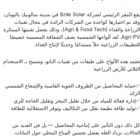
يقع المقر الرئيسي لشركة Brite Solar في مدينة سالونيك باليونان،
وقد تم اختيارها كواحدة من الشركات الرائدة في مجال
تقنيات
الزراعة والغذاء (Agri & Food Tech)
، وذلك بفضل تقنيتها المبتكرة
Agri-PV
. تُعد ألواحها الشمسية نصف الشفافة المصممة خصيصًا
للتطبيقات الزراعية حلاً مستدامًا وحديثًا لإنتاج الغذاء.
تعتمد هذه الألواح على طبقات من
تقنيات النانو
، وتسمح بـ
الاستخدام
الثلاثي للأرض الزراعية
:
✅حماية المحاصيل من الظروف الجوية القاسية والإشعاع الشمسي
الزائد
✅إدارة فعالة للمياه من خلال تقليل التبخر وتقليل الحاجة للري
✅توليد طاقة نظيفة تقلل من التكاليف وتوفر الاستقلالية للطاقة
كل ذلك دون التأثير على إنتاجية المحاصيل — بل في العديد من
الحالات،
تزداد الغلة بفضل تحسين المناخ المحلي
حول النباتات.