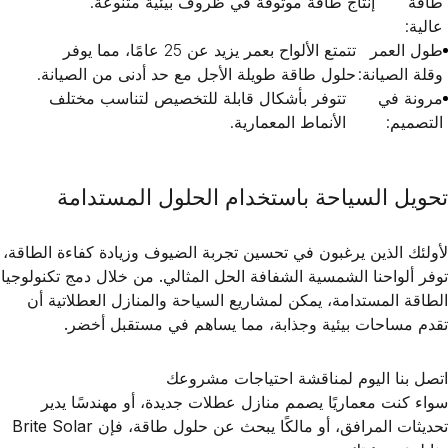
طاقة
إنتاج طاقة موثوقة في ظروف بيئية متنوعة.
عالية:
طول العمر
تتمتع الألواح بعمر يزيد عن 25 عامًا، مما يوفر
وقلة الصيانة:
حلول طاقة طويلة الأجل مع حد أدنى من الصيانة.
مرونة في
تتوفر بأشكال قابلة للتخصيص لتناسب مختلف
التصميم:
الأنماط المعمارية.
تحويل السياحة باستخدام الحلول المستدامة
لأولئك الذين يرغبون في تحسين تجربة الضيوف وزيادة كفاءة الطاقة،
توفر ألواحنا الشمسية الشفافة الحل المثالي. من خلال دمج تكنولوجيا
الطاقة المستدامة، يمكن لمشاريع السياحة والمنازل العطلاتية أن
تقدم مساحات بيئية وجذابة، مما يساهم في مستقبل أخضر.
اتصل بنا اليوم لمناقشة احتياجات مشروعك
سواء كنت معماريًا يصمم منازل عطلات جديدة، أو مهندسًا يدير
تحديثات المرافق، أو مالكًا يبحث عن حلول طاقة، فإن Brite Solar